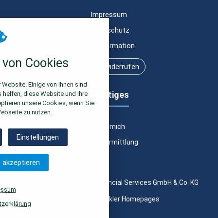
Impressum
ück
ie
Laufzeit
Sitzung
Datenschutz
Erstinformation
n
Alle akzeptieren
von Cookies
Vertrag widerrufen
 Website. Einige von ihnen sind
Wichtiges
helfen, diese Website und Ihre
eptieren unsere Cookies, wenn Sie
ebseite zu nutzen.
Über mich
Einstellungen
Bedarfsermittlung
lockieren.
 folgende Kategorien zu akzeptieren
 akzeptieren
ber alle verwendeten Cookies und
stellungen
© 2026 HFS Hachtmann Financial Services GmbH & Co. KG
essum
Made with
❤
Makler Homepages
zerklärung