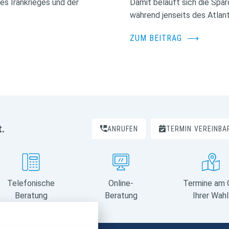
des Irankrieges und der
Damit beläuft sich die Spa
während jenseits des Atlant
ZUM BEITRAG
⟶
t.
ANRUFEN
TERMIN
VEREINBA
onymisierter Form die
.
sucher eine Website
.
Telefonische
Online-
Termine am 
ufällig generierte
-Fenster geschlossen
Beratung
Beratung
Ihrer Wahl
en zu berechnen und die
und zu identifizieren