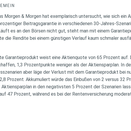
GEMEIN
 Morgen & Morgen hat exemplarisch untersucht, wie sich ein A
rozentiger Beitragsgarantie in verschiedenen 30-Jahres-Szenar
Läuft es an den Börsen nicht gut, steht man mit einem Garantiep
e die Rendite bei einem günstigen Verlauf kaum schmaler ausfäl
e Garantieprodukt weist eine Aktienquote von 65 Prozent auf. 
haffen, 1,3 Prozentpunkte weniger als der Aktiensparplan. In d
szenarien aber läge der Verlust mit dem Garantieprodukt bei nur
 2,8 Prozent. Akkumuliert würde das Einbußen von 2 versus 32 
Aktiensparplan in den negativsten 5 Prozent der Szenarien las
t auf 47 Prozent, während es bei der Rentenversicherung modera