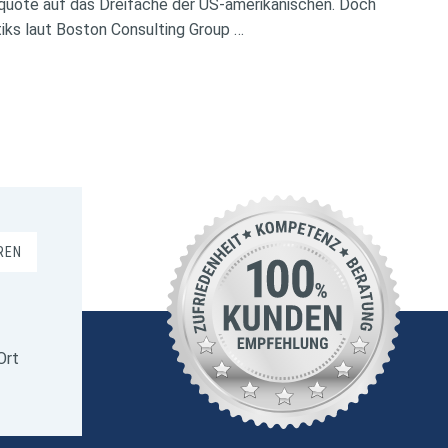
rquote auf das Dreifache der US-amerikanischen. Doch
iks laut Boston Consulting Group …
REN
Ort