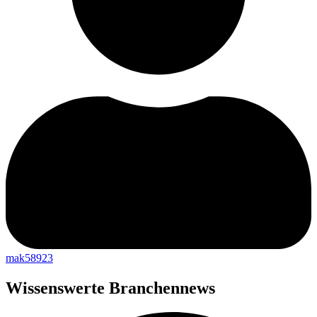
mak58923
Wissenswerte Branchennews