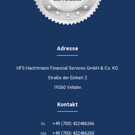
Adresse
HFS Hachtmann Financial Services GmbH & Co. KG
Straße der Einheit 2
19260 Vellahn
Kontakt
Laufzeit
24 Stunden
+49 (700) 422486266
TEL
 sind und die besuchten Seiten.
 Form die Anzahl der Besucher,
+49 (700) 422486260
FAX